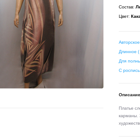
Состав:
Ле
Цвет:
Как
Авторское
Длинное (
Для полны
С роспис
Описани
Платье сл
карманы. 
художеств