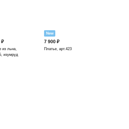
New
 ₽
7 900 ₽
 из льна,
Платье, арт.423
5, изумруд