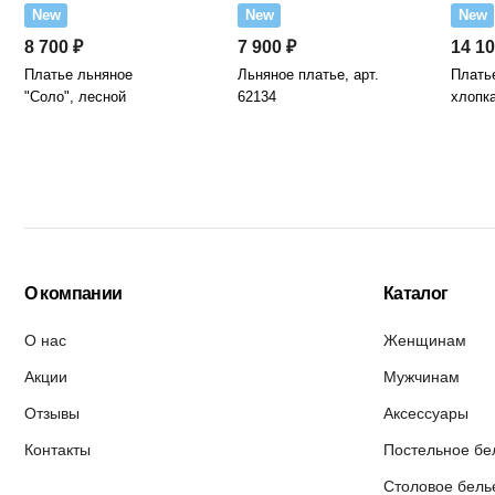
New
New
New
8 700 ₽
7 900 ₽
14 10
Платье льняное
Льняное платье, арт.
Платье
"Соло", лесной
62134
хлопка
О компании
Каталог
О нас
Женщинам
Акции
Мужчинам
Отзывы
Аксессуары
Контакты
Постельное бе
Столовое бель