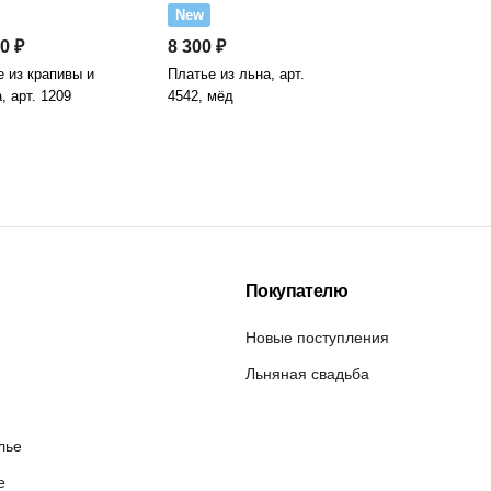
New
0 ₽
8 300 ₽
 из крапивы и
Платье из льна, арт.
, арт. 1209
4542, мёд
Покупателю
Новые поступления
Льняная свадьба
лье
е