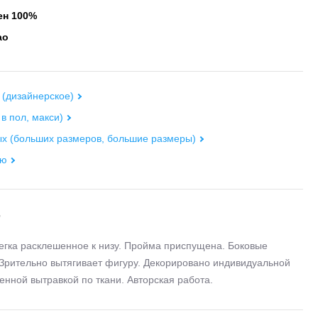
н 100%
ао
 (дизайнерское)
 в пол, макси)
х (больших размеров, большие размеры)
ью
е
егка расклешенное к низу. Пройма приспущена. Боковые
Зрительно вытягивает фигуру. Декорировано индивидуальной
енной вытравкой по ткани. Авторская работа.