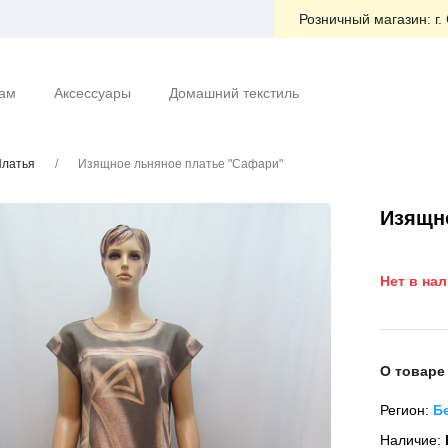
Розничный магазин:
г.
ам
Аксессуары
Домашний текстиль
латья
/
Изящное льняное платье "Сафари"
Изящн
Нет в на
О товаре
Регион:
Б
Наличие: