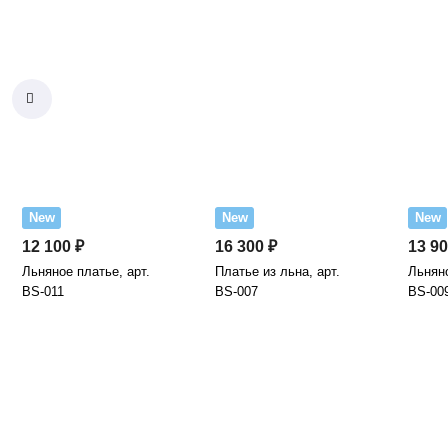
New
New
New
12 100 ₽
16 300 ₽
13 90
Льняное платье, арт.
Платье из льна, арт.
Льняно
BS-011
BS-007
BS-00