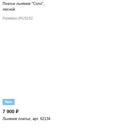
Платье льняное "Соло",
лесной
Размеры (RUS):
62
New
7 900 ₽
Льняное платье, арт. 62134