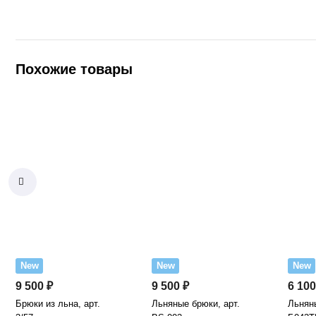
Похожие товары
New
New
New
9 500 ₽
9 500 ₽
6 100
Брюки из льна, арт.
Льняные брюки, арт.
Льняны