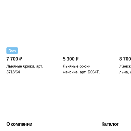
New
7 700 ₽
5 300 ₽
8 700
Льняные брюки, арт.
Льняные брюки
Женск
3718/64
женские, арт. Б064Т,
льна, 
сизый
О компании
Каталог