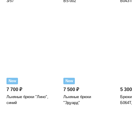
3/57
BS-002
Б043Т
New
New
7 700 ₽
7 500 ₽
5 300
Льняные брюки "Лино",
Льняные брюки
Брюки 
синий
"Эдуард"
Б064Т