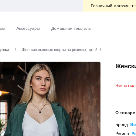
Розничный магазин:
г.
ам
Аксессуары
Домашний текстиль
рюки
/
Женские льняные шорты на резинке, арт. 8Ш
Женски
Нет в на
О товаре
Бренд:
Во
Регион:
Р