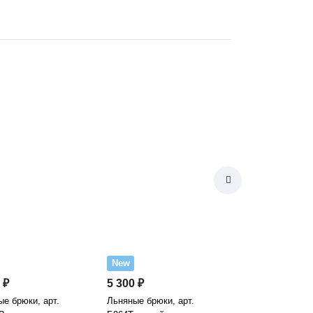
New
 ₽
5 300 ₽
е брюки, арт.
Льняные брюки, арт.