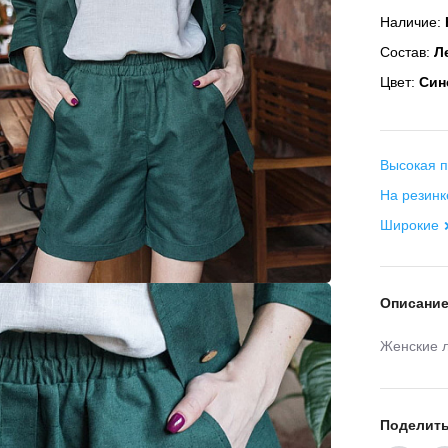
Наличие:
Состав:
Ле
Цвет:
Син
Высокая п
На резинк
Широкие
Описани
Женские 
Поделит