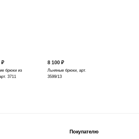
 ₽
8 100 ₽
ие брюки из
Льняные брюки, арт.
арт. 3711
3599/13
Покупателю