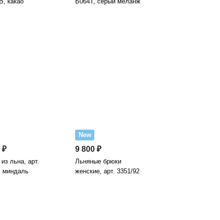
В, какао
Б064Т, серый меланж
New
 ₽
9 800 ₽
из льна, арт.
Льняные брюки
, миндаль
женские, арт. 3351/92