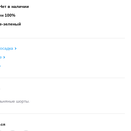
Нет в наличии
н 100%
е-зеленый
осадка
е
е
льняные шорты.
ься