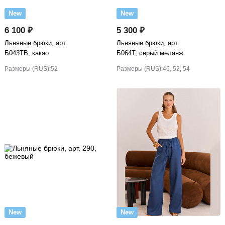
New
New
6 100 ₽
5 300 ₽
Льняные брюки, арт.
Льняные брюки, арт.
Б043ТВ, какао
Б064Т, серый меланж
Размеры (RUS):
52
Размеры (RUS):
46, 52, 54
New
New