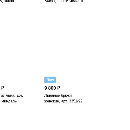
В, какао
Б064Т, серый меланж
New
 ₽
9 800 ₽
из льна, арт.
Льняные брюки
, миндаль
женские, арт. 3351/92