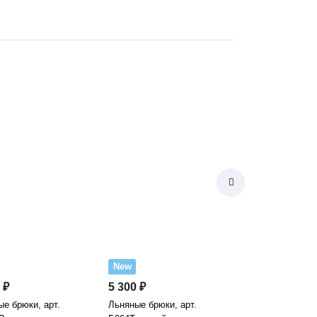
New
 ₽
5 300 ₽
е брюки, арт.
Льняные брюки, арт.