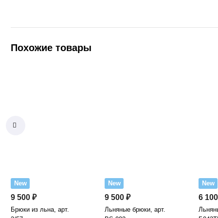
Похожие товары
New
New
New
9 500 ₽
9 500 ₽
6 100
Брюки из льна, арт.
Льняные брюки, арт.
Льняны