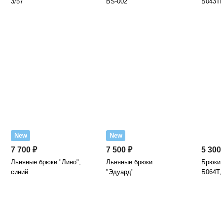
3/57
BS-002
Б043Т
New
New
7 700 ₽
7 500 ₽
5 300
Льняные брюки "Лино",
Льняные брюки
Брюки 
синий
"Эдуард"
Б064Т