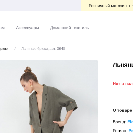
Розничный магазин:
г.
ам
Аксессуары
Домашний текстиль
рюки
/
Льняные брюки, арт. 3645
Льняны
Нет в на
О товаре
Бренд:
El
Регион:
Р