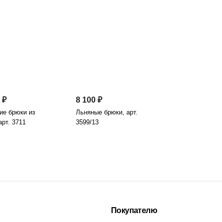
 ₽
8 100 ₽
ие брюки из
Льняные брюки, арт.
арт. 3711
3599/13
Покупателю