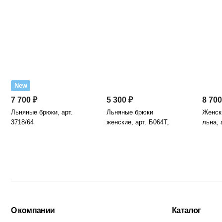
New
7 700 ₽
5 300 ₽
8 700
Льняные брюки, арт.
Льняные брюки
Женск
3718/64
женские, арт. Б064Т,
льна, 
сизый
О компании
Каталог