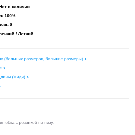
Нет в наличии
н 100%
очный
енний / Летний
х (больших размеров, большие размеры)
е
длины (миди)
е
я юбка с резинкой по низу.