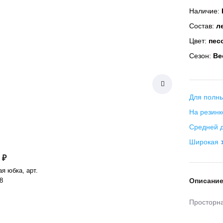
Наличие:
Состав:
ле
Цвет:
пес
Сезон:
Вес
Для полны
На резинк
Средней 
Широкая
 ₽
я юбка, арт.
8
Описани
Просторна