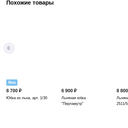
Похожие товары
New
8 700 ₽
6 900 ₽
8 800
Юбка из льна, арт. 1/30
Льняная юбка
Льняна
"Перламутр"
2511/5