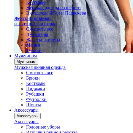
Костюмы
Женская одежда из шерсти
Экоодежда Ж’ан и Параскева
Женский вязаный
и льняной трикотаж
Смотреть все
Джемперы
Жакеты, жилеты
Майки
Туники
Мужчинам
Мужчинам
Мужская льняная одежда
Смотреть все
Брюки
Костюмы
Пиджаки
Рубашки
Футболки
Шорты
Аксессуары
Аксессуары
Аксессуары
Головные уборы
Игрушки ручной работы