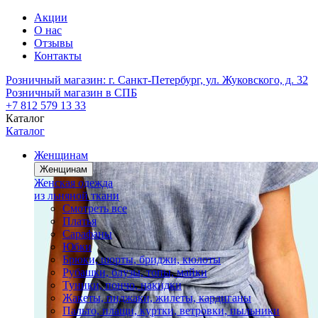
Акции
О нас
Отзывы
Контакты
Розничный магазин:
г. Санкт-Петербург, ул. Жуковского, д. 32
Розничный магазин в СПБ
+7 812 579 13 33
Каталог
Каталог
Женщинам
Женщинам
Женская одежда
из льняной ткани
Смотреть все
Платья
Сарафаны
Юбки
Брюки, шорты, бриджи, кюлоты
Рубашки, блузы, топы, майки
Туники, пончо, накидки
Жакеты, пиджаки, жилеты, кардиганы
Пальто, плащи, куртки, ветровки, пыльники