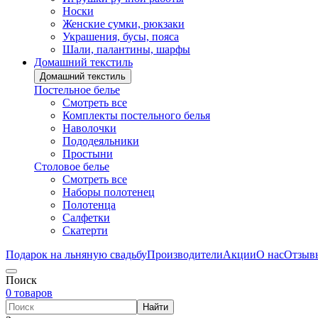
Носки
Женские сумки, рюкзаки
Украшения, бусы, пояса
Шали, палантины, шарфы
Домашний текстиль
Домашний текстиль
Постельное белье
Смотреть все
Комплекты постельного белья
Наволочки
Пододеяльники
Простыни
Столовое белье
Смотреть все
Наборы полотенец
Полотенца
Салфетки
Скатерти
Подарок на льняную свадьбу
Производители
Акции
О нас
Отзыв
Поиск
0 товаров
Найти