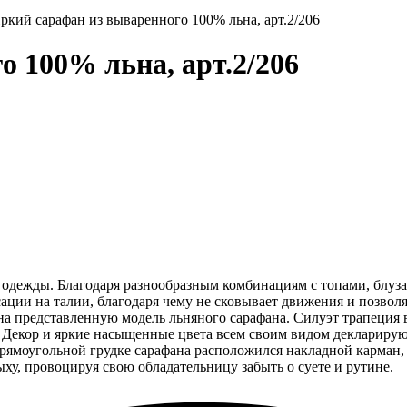
ркий сарафан из вываренного 100% льна, арт.2/206
 100% льна, арт.2/206
 одежды. Благодаря разнообразным комбинациям с топами, блуз
ации на талии, благодаря чему не сковывает движения и позвол
а представленную модель льняного сарафана. Силуэт трапеция 
. Декор и яркие насыщенные цвета всем своим видом декларирую
рямоугольной грудке сарафана расположился накладной карман,
ыху, провоцируя свою обладательницу забыть о суете и рутине.