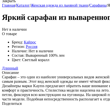
Закрыть
Главная
/
Каталог
/
Женская одежда из льняной ткани
/
Сарафаны
/
Я
Яркий сарафан из вываренного
Нет в наличии
О товаре
Бренд:
Кайрос
Регион:
Россия
Наличие:
Нет в наличии
Состав:
Вываренный 100% лен
Цвет:
Светлый коралл
Длинный
Описание
Сарафан – это один из наиболее универсальных видов женской
самым разным. Этот вид женской одежды не имеет чёткой фикс
Дизайнеры марки Kayros предлагают обратить ваше внимание н
комфорт и практичность. Стилистика модели нацелена на лето
петли, фиксируя всю конструкцию на пуговицы. На широкой п
части модели. Подобная непосредственность располагает к отд
Поделиться