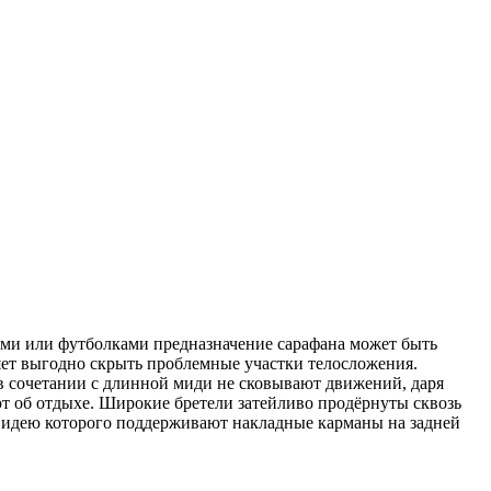
ами или футболками предназначение сарафана может быть
яет выгодно скрыть проблемные участки телосложения.
в сочетании с длинной миди не сковывают движений, даря
т об отдыхе. Широкие бретели затейливо продёрнуты сквозь
 идею которого поддерживают накладные карманы на задней