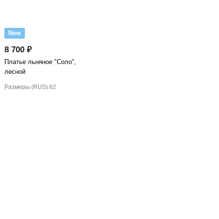
New
8 700 ₽
Платье льняное "Соло",
лесной
Размеры (RUS):
62