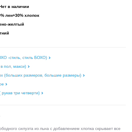
Нет в наличии
% лен+30% хлопок
ено-желтый
тний
ХО -стиль, стиль БОХО)
 в пол, макси)
х (больших размеров, большие размеры)
ое
( рукав три четверти)
е
ободного силуэта из льна с добавлением хлопка скрывает все