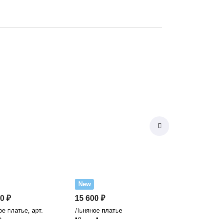
New
0 ₽
15 600 ₽
е платье, арт.
Льняное платье