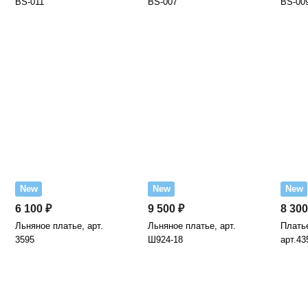
BS-011
BS-007
BS-00
New
New
New
6 100 ₽
9 500 ₽
8 300
Льняное платье, арт.
Льняное платье, арт.
Платье
3595
Ш924-18
арт.43