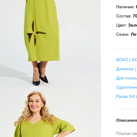
Наличие:
Состав:
70
Цвет:
Зел
Сезон:
Ле
БОХО ( БО
Длинное (
Для полны
Однотонн
Рукав 3/4 
Описани
Платье св