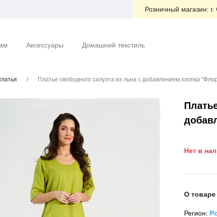
Розничный магазин:
г.
ам
Аксессуары
Домашний текстиль
латья
/
Платье свободного силуэта из льна с добавлением хлопка "Фло
Платье
добав
Нет в на
О товаре
Регион:
Р