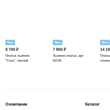
New
New
New
8 700 ₽
7 900 ₽
14 10
Платье льняное
Льняное платье, арт.
Платье
"Соло", лесной
62134
хлопка
О компании
Каталог