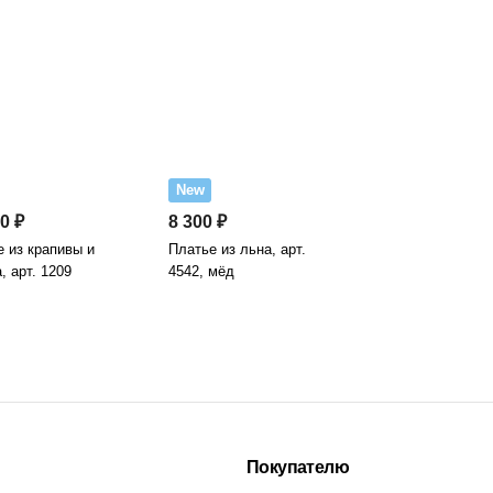
New
0 ₽
8 300 ₽
 из крапивы и
Платье из льна, арт.
, арт. 1209
4542, мёд
Покупателю