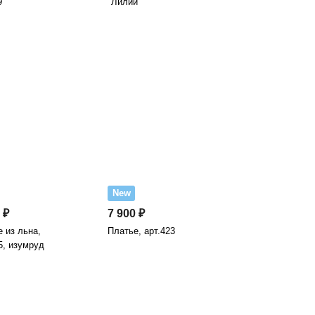
9
"Лилии"
New
 ₽
7 900 ₽
 из льна,
Платье, арт.423
5, изумруд