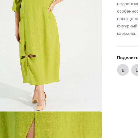
недостатк
особенно
насыщенны
фигурный
карманы. 
Поделит