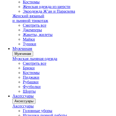
Костюмы
Женская одежда из шерсти
Экоодежда Ж’ан и Параскева
Женский вязаный
и льняной трикотаж
Смотреть все
Джемперы
Жакеты, жилеты
Майки
Туники
Мужчинам
Мужчинам
Мужская льняная одежда
Смотреть все
Брюки
Костюмы
Пиджаки
Рубашки
Футболки
Шорты
Аксессуары
Аксессуары
Аксессуары
Головные уборы
Игрушки ручной работы