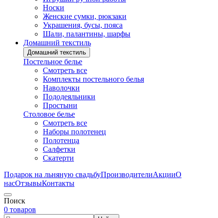
Носки
Женские сумки, рюкзаки
Украшения, бусы, пояса
Шали, палантины, шарфы
Домашний текстиль
Домашний текстиль
Постельное белье
Смотреть все
Комплекты постельного белья
Наволочки
Пододеяльники
Простыни
Столовое белье
Смотреть все
Наборы полотенец
Полотенца
Салфетки
Скатерти
Подарок на льняную свадьбу
Производители
Акции
О
нас
Отзывы
Контакты
Поиск
0 товаров