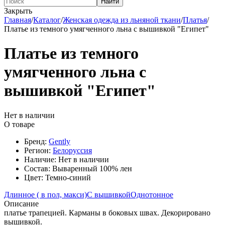
Найти
Закрыть
Главная
/
Каталог
/
Женская одежда из льняной ткани
/
Платья
/
Платье из темного умягченного льна с вышивкой "Египет"
Платье из темного
умягченного льна с
вышивкой "Египет"
Нет в наличии
О товаре
Бренд:
Gently
Регион:
Белоруссия
Наличие:
Нет в наличии
Состав:
Вываренный 100% лен
Цвет:
Темно-синий
Длинное ( в пол, макси)
С вышивкой
Однотонное
Описание
платье трапецией. Карманы в боковых швах. Декорировано
вышивкой.