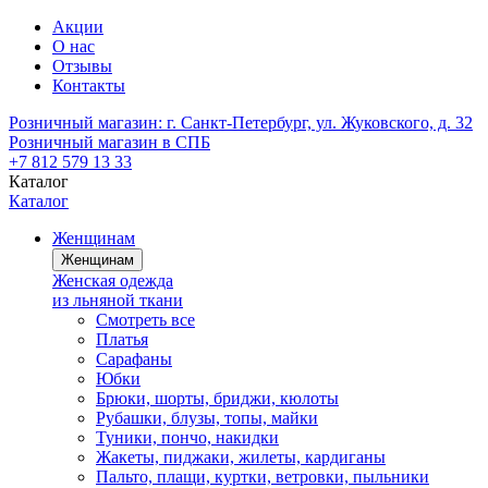
Акции
О нас
Отзывы
Контакты
Розничный магазин:
г. Санкт-Петербург, ул. Жуковского, д. 32
Розничный магазин в СПБ
+7 812 579 13 33
Каталог
Каталог
Женщинам
Женщинам
Женская одежда
из льняной ткани
Смотреть все
Платья
Сарафаны
Юбки
Брюки, шорты, бриджи, кюлоты
Рубашки, блузы, топы, майки
Туники, пончо, накидки
Жакеты, пиджаки, жилеты, кардиганы
Пальто, плащи, куртки, ветровки, пыльники