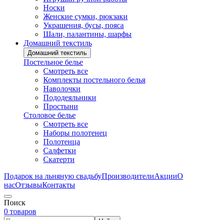
Носки
Женские сумки, рюкзаки
Украшения, бусы, пояса
Шали, палантины, шарфы
Домашний текстиль
Домашний текстиль
Постельное белье
Смотреть все
Комплекты постельного белья
Наволочки
Пододеяльники
Простыни
Столовое белье
Смотреть все
Наборы полотенец
Полотенца
Салфетки
Скатерти
Подарок на льняную свадьбу
Производители
Акции
О
нас
Отзывы
Контакты
Поиск
0 товаров