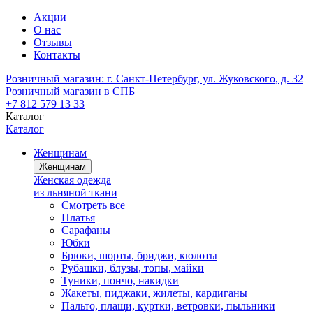
Акции
О нас
Отзывы
Контакты
Розничный магазин:
г. Санкт-Петербург, ул. Жуковского, д. 32
Розничный магазин в СПБ
+7 812 579 13 33
Каталог
Каталог
Женщинам
Женщинам
Женская одежда
из льняной ткани
Смотреть все
Платья
Сарафаны
Юбки
Брюки, шорты, бриджи, кюлоты
Рубашки, блузы, топы, майки
Туники, пончо, накидки
Жакеты, пиджаки, жилеты, кардиганы
Пальто, плащи, куртки, ветровки, пыльники