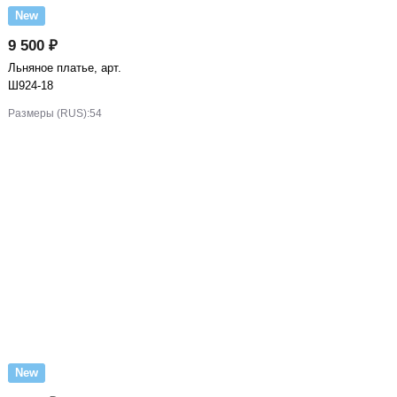
New
9 500 ₽
Льняное платье, арт.
Ш924-18
Размеры (RUS):
54
New