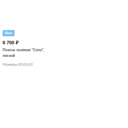
New
8 700 ₽
Платье льняное "Соло",
лесной
Размеры (RUS):
62