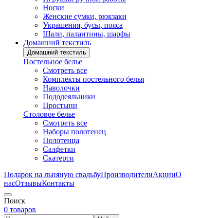
Носки
Женские сумки, рюкзаки
Украшения, бусы, пояса
Шали, палантины, шарфы
Домашний текстиль
Домашний текстиль
Постельное белье
Смотреть все
Комплекты постельного белья
Наволочки
Пододеяльники
Простыни
Столовое белье
Смотреть все
Наборы полотенец
Полотенца
Салфетки
Скатерти
Подарок на льняную свадьбу
Производители
Акции
О
нас
Отзывы
Контакты
Поиск
0 товаров