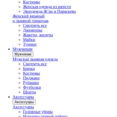
Костюмы
Женская одежда из шерсти
Экоодежда Ж’ан и Параскева
Женский вязаный
и льняной трикотаж
Смотреть все
Джемперы
Жакеты, жилеты
Майки
Туники
Мужчинам
Мужчинам
Мужская льняная одежда
Смотреть все
Брюки
Костюмы
Пиджаки
Рубашки
Футболки
Шорты
Аксессуары
Аксессуары
Аксессуары
Головные уборы
Игрушки ручной работы