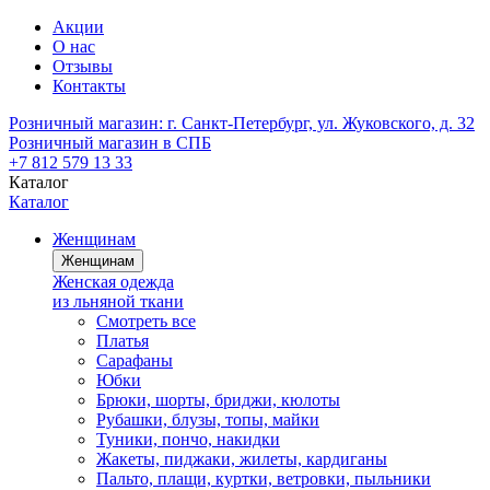
Акции
О нас
Отзывы
Контакты
Розничный магазин:
г. Санкт-Петербург, ул. Жуковского, д. 32
Розничный магазин в СПБ
+7 812 579 13 33
Каталог
Каталог
Женщинам
Женщинам
Женская одежда
из льняной ткани
Смотреть все
Платья
Сарафаны
Юбки
Брюки, шорты, бриджи, кюлоты
Рубашки, блузы, топы, майки
Туники, пончо, накидки
Жакеты, пиджаки, жилеты, кардиганы
Пальто, плащи, куртки, ветровки, пыльники