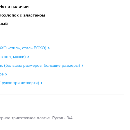
Нет в наличии
охлопок с эластаном
ный
ХО -стиль, стиль БОХО)
 в пол, макси)
х (больших размеров, большие размеры)
ое
( рукав три четверти)
е
ерное трикотажное платье. Рукав - 3/4.