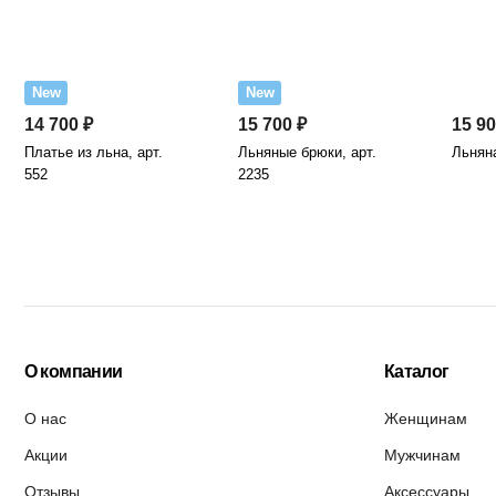
New
New
14 700 ₽
15 700 ₽
15 90
Платье из льна, арт.
Льняные брюки, арт.
Льняна
552
2235
О компании
Каталог
О нас
Женщинам
Акции
Мужчинам
Отзывы
Аксессуары