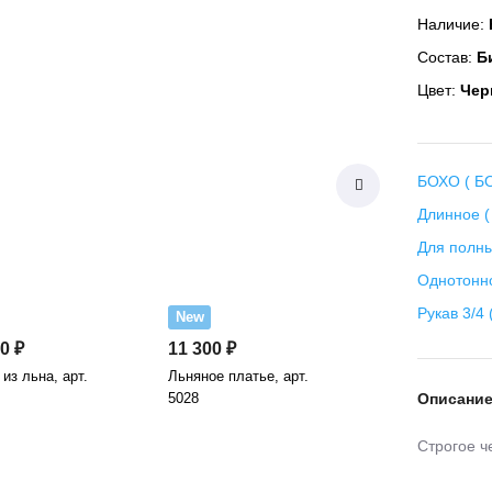
Наличие:
Состав:
Би
Цвет:
Чер
БОХО ( БО
Длинное (
Для полны
Однотонн
Рукав 3/4 
New
0 ₽
11 300 ₽
из льна, арт.
Льняное платье, арт.
5028
Описани
Строгое ч