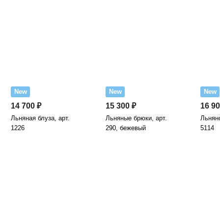
New
New
New
14 700 ₽
15 300 ₽
16 90
Льняная блуза, арт.
Льняные брюки, арт.
Льняно
1226
290, бежевый
5114