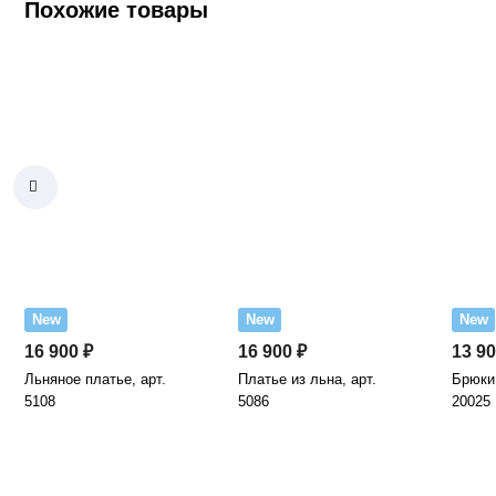
Похожие товары
New
New
New
16 900 ₽
16 900 ₽
13 90
Льняное платье, арт.
Платье из льна, арт.
Брюки 
5108
5086
20025