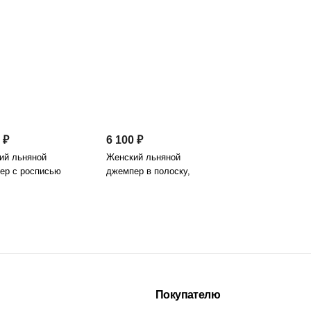
 ₽
6 100 ₽
ий льняной
Женский льняной
ер с росписью
джемпер в полоску,
на", арт. 2
арт. 4-307, бирюза
Покупателю