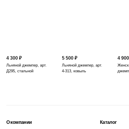
4 300 ₽
5 500 ₽
4 900
Льняной джемпер, арт.
Льняной джемпер, арт.
Женск
Д295, стальной
4-313, ковыль
джемп
"Карти
О компании
Каталог