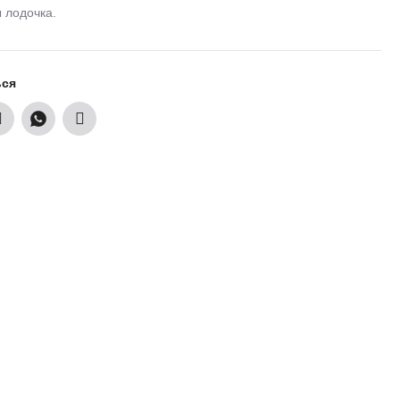
 лодочка.
ься