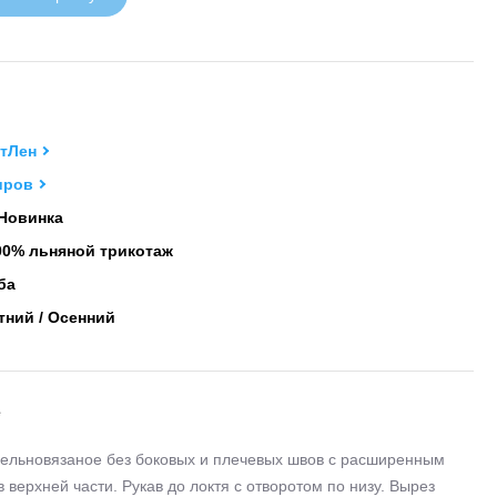
тЛен
иров
Новинка
0% льняной трикотаж
ба
тний / Осенний
е
ельновязаное без боковых и плечевых швов с расширенным
 верхней части. Рукав до локтя с отворотом по низу. Вырез