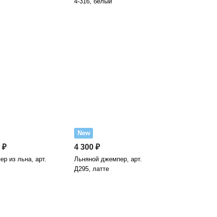
4-316, белый
New
 ₽
4 300 ₽
р из льна, арт.
Льняной джемпер, арт.
Д295, латте