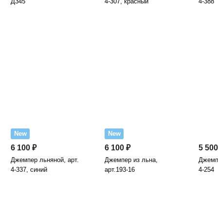
Д345
4-307, красный
4-388
New
New
6 100 ₽
6 100 ₽
5 500
Джемпер льняной, арт.
Джемпер из льна,
Джемпе
4-337, синий
арт.193-16
4-254