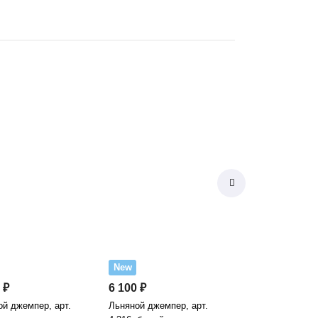
New
 ₽
6 100 ₽
ой джемпер, арт.
Льняной джемпер, арт.