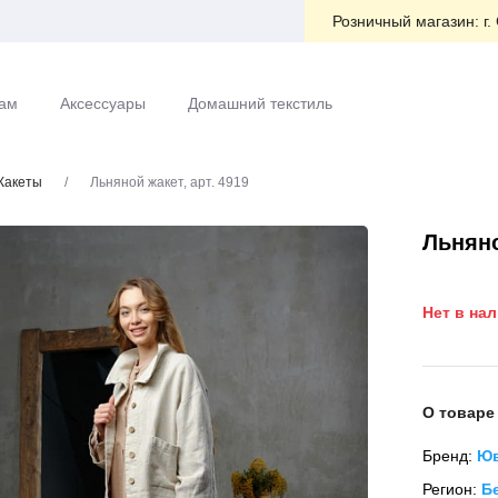
Розничный магазин:
г.
ам
Аксессуары
Домашний текстиль
акеты
/
Льняной жакет, арт. 4919
Льняно
Нет в на
О товаре
Бренд:
Юв
Регион:
Б