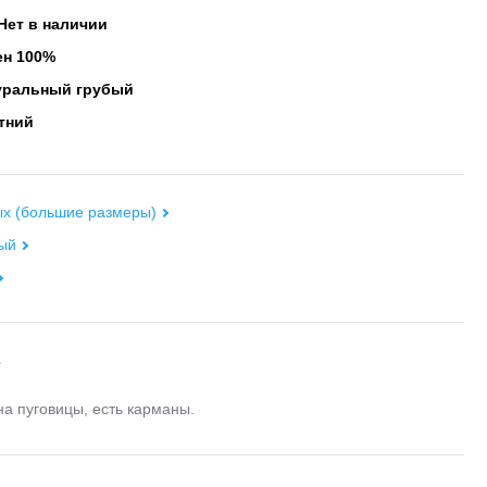
Нет в наличии
н 100%
уральный грубый
тний
ых (большие размеры)
ый
е
на пуговицы, есть карманы.