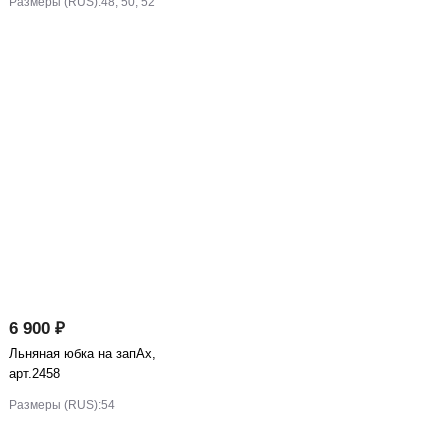
Размеры (RUS):
48, 50, 52
6 900 ₽
Льняная юбка на запАх,
арт.2458
Размеры (RUS):
54