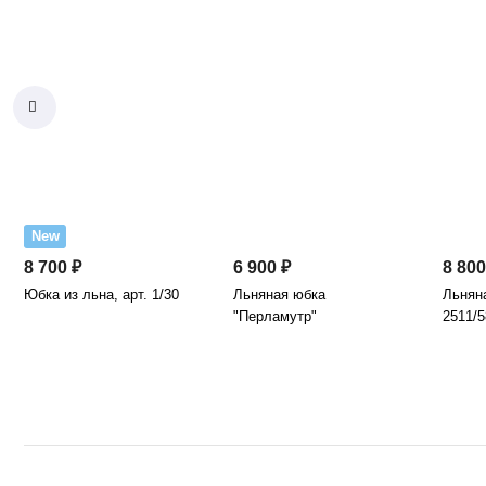
New
8 700 ₽
6 900 ₽
8 800
Юбка из льна, арт. 1/30
Льняная юбка
Льняна
"Перламутр"
2511/5