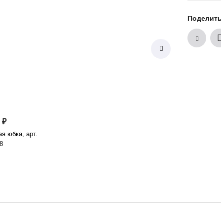
Поделит
 ₽
я юбка, арт.
8