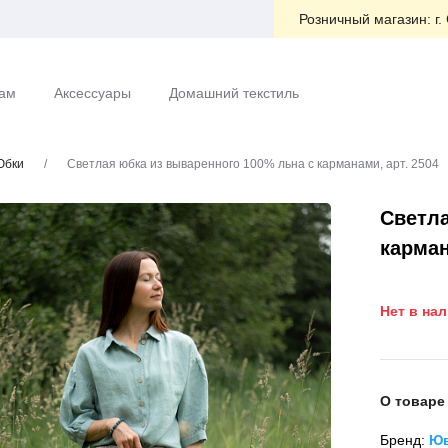
Розничный магазин:
г.
ам
Аксессуары
Домашний текстиль
Юбки
/
Светлая юбка из вываренного 100% льна с карманами, арт. 2504
Светла
карман
Нет в на
О товаре
Бренд:
Юв