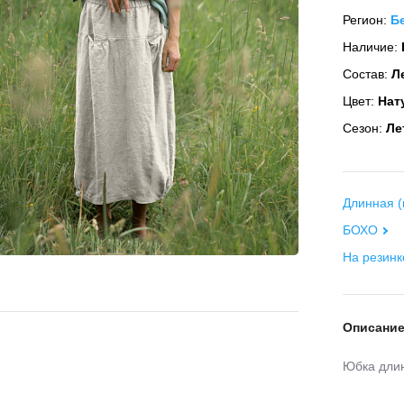
Регион:
Б
Наличие:
Состав:
Ле
Цвет:
Нат
Сезон:
Ле
Длинная (
БОХО
На резинк
Описани
Юбка длин