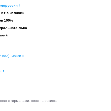
елоруссия
Нет в наличии
н 100%
урального льна
тний
в пол), макси
е
е
ная с карманами, пояс на резинке.