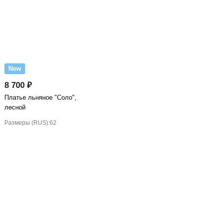
New
8 700 ₽
Платье льняное "Соло",
лесной
Размеры (RUS):
62