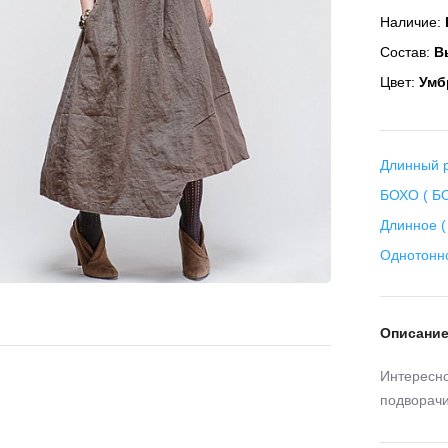
Наличие:
Состав:
Вы
Цвет:
Умб
Длинный р
БОХО ( БО
Длинное (
Однотонн
Описани
Интересно
подворачи