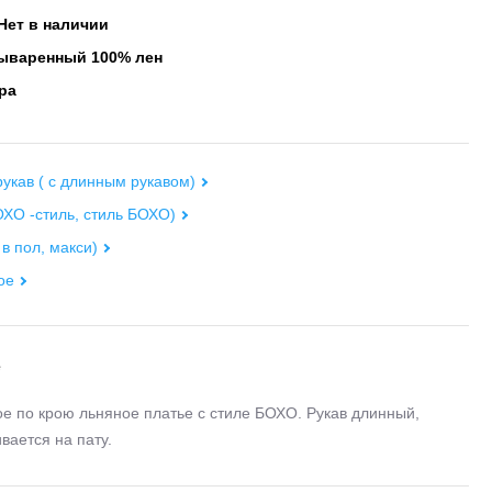
Нет в наличии
варенный 100% лен
ра
укав ( с длинным рукавом)
ХО -стиль, стиль БОХО)
 в пол, макси)
ое
е
е по крою льняное платье с стиле БОХО. Рукав длинный,
вается на пату.