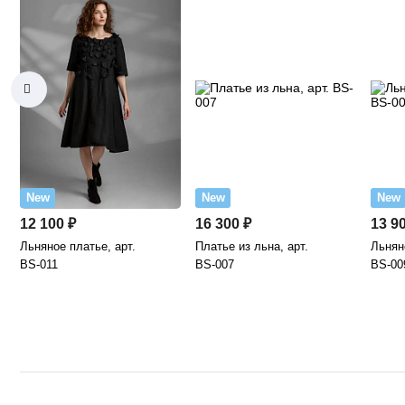
New
New
New
12 100 ₽
16 300 ₽
13 9
Льняное платье, арт.
Платье из льна, арт.
Льняно
BS-011
BS-007
BS-00