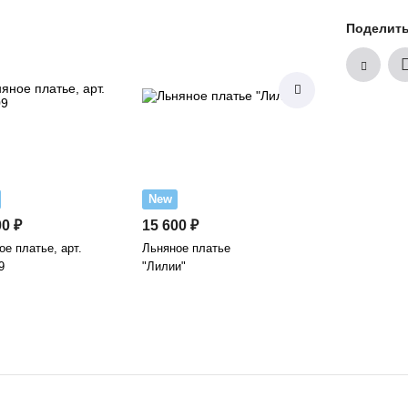
Поделит
New
New
00 ₽
15 600 ₽
6 100 ₽
е платье, арт.
Льняное платье
Льняное платье,
9
"Лилии"
3595