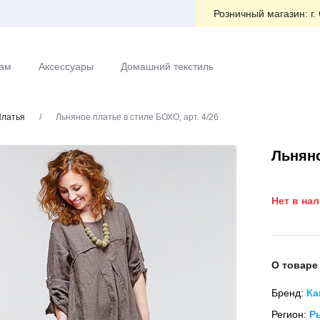
Розничный магазин:
г.
ам
Аксессуары
Домашний текстиль
латья
/
Льняное платье в стиле БОХО, арт. 4/26
Льняно
Нет в на
О товаре
Бренд:
Ка
Регион:
Р