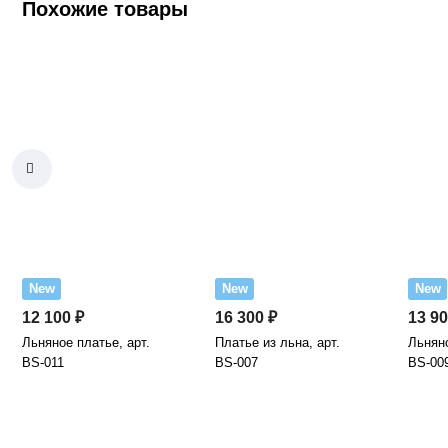
Похожие товары
New
New
New
12 100 ₽
16 300 ₽
13 90
Льняное платье, арт.
Платье из льна, арт.
Льняно
BS-011
BS-007
BS-00