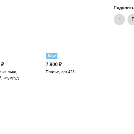
Поделит
New
 ₽
7 900 ₽
 из льна,
Платье, арт.423
5, изумруд