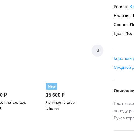
Регион:
К
Наличие:
Состав:
Ле
Цвет:
Пол
Короткий 
Средней 
New
Описани
0 ₽
15 600 ₽
е платье, арт.
Льняное платье
Платье же
9
"Лилии"
переду ре
Рукав кор