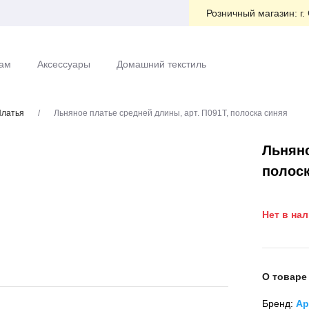
Розничный магазин:
г.
ам
Аксессуары
Домашний текстиль
латья
/
Льняное платье средней длины, арт. П091Т, полоска синяя
Льняно
полоск
Нет в на
О товаре
Бренд:
Ар