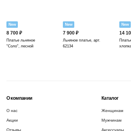
New
New
New
8 700 ₽
7 900 ₽
14 10
Платье льняное
Льняное платье, арт.
Платье
"Соло", лесной
62134
хлопка
О компании
Каталог
О нас
Женщинам
Акции
Мужчинам
Отзывы
Аксессуары