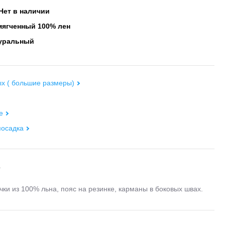
Нет в наличии
ягченный 100% лен
уральный
х ( большие размеры)
е
посадка
е
чки из 100% льна, пояс на резинке, карманы в боковых швах.