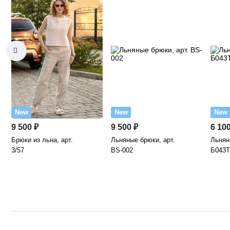
New
New
New
9 500 ₽
9 500 ₽
6 100
Брюки из льна, арт.
Льняные брюки, арт.
Льнян
3/57
BS-002
Б043Т