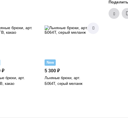
Поделит
New
New
 ₽
5 300 ₽
7 700 ₽
ые брюки, арт.
Льняные брюки, арт.
Льняные брюки 
В, какао
Б064Т, серый меланж
синий