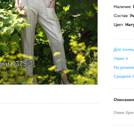
Наличие:
Состав:
Ум
Цвет:
Нат
Для полны
Узкие
На резинк
Средняя 
Описани
Узкие брю