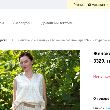
Розничный магазин:
г.
ам
Аксессуары
Домашний текстиль
рюки
/
Женские узкие льняные брюки на резинке, арт. 3329, натуральны
Женски
3329, 
Нет в на
О товаре
Регион:
Б