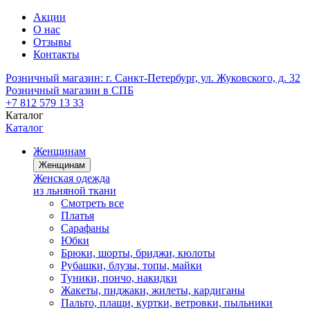
Акции
О нас
Отзывы
Контакты
Розничный магазин:
г. Санкт-Петербург, ул. Жуковского, д. 32
Розничный магазин в СПБ
+7 812 579 13 33
Каталог
Каталог
Женщинам
Женщинам
Женская одежда
из льняной ткани
Смотреть все
Платья
Сарафаны
Юбки
Брюки, шорты, бриджи, кюлоты
Рубашки, блузы, топы, майки
Туники, пончо, накидки
Жакеты, пиджаки, жилеты, кардиганы
Пальто, плащи, куртки, ветровки, пыльники