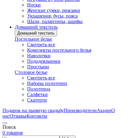
Носки
Женские сумки, рюкзаки
Украшения, бусы, пояса
Шали, палантины, шарфы
Домашний текстиль
Домашний текстиль
Постельное белье
Смотреть все
Комплекты постельного белья
Наволочки
Пододеяльники
Простыни
Столовое белье
Смотреть все
Наборы полотенец
Полотенца
Салфетки
Скатерти
Подарок на льняную свадьбу
Производители
Акции
О
нас
Отзывы
Контакты
Поиск
0 товаров