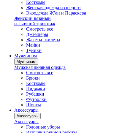
Костюмы
Женская одежда из шерсти
Экоодежда Ж’ан и Параскева
Женский вязаный
и льняной трикотаж
Смотреть все
Джемперы
Жакеты, жилеты
Майки
Туники
Мужчинам
Мужчинам
Мужская льняная одежда
Смотреть все
Брюки
Костюмы
Пиджаки
Рубашки
Футболки
Шорты
Аксессуары
Аксессуары
Аксессуары
Головные уборы
Игрушки ручной работы