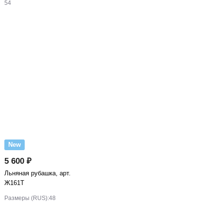
54
New
5 600 ₽
Льняная рубашка, арт.
Ж161Т
Размеры (RUS):
48