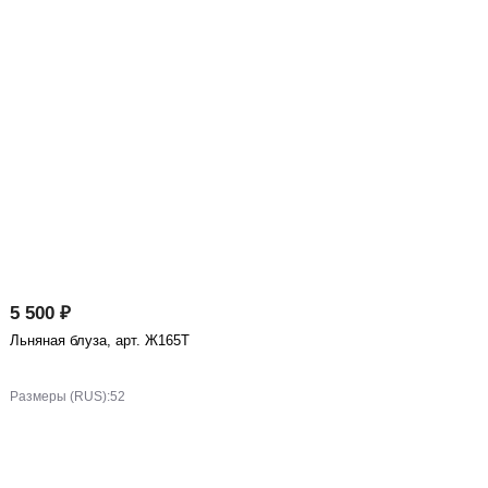
5 500 ₽
Льняная блуза, арт. Ж165Т
Размеры (RUS):
52