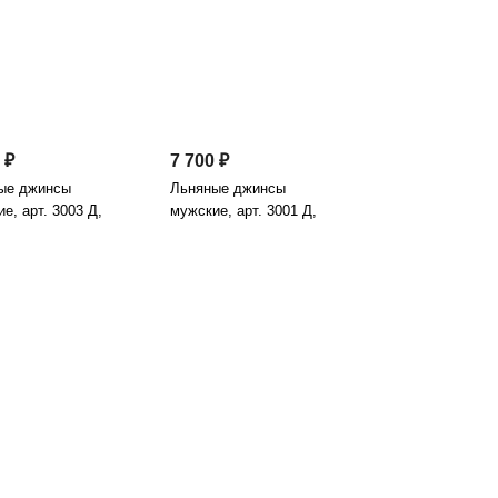
 ₽
7 700 ₽
ые джинсы
Льняные джинсы
е, арт. 3003 Д,
мужские, арт. 3001 Д,
о
антрацит