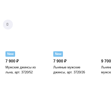
New
New
7 900 ₽
7 900 ₽
9 700
Мужские джинсы из
Льняные мужские
Льнян
льна, арт. 3720/52
джинсы, арт. 3720/26
мужски
черни