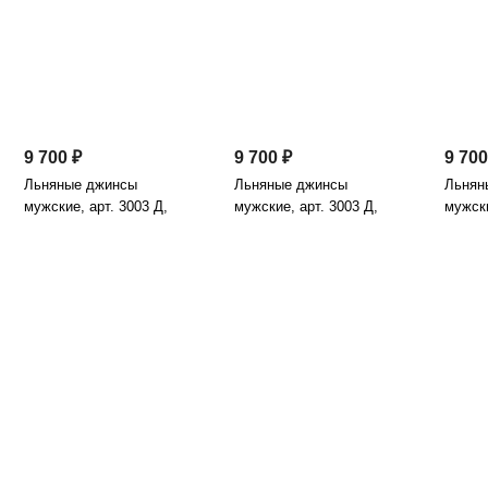
9 700 ₽
9 700 ₽
9 700
Льняные джинсы
Льняные джинсы
Льнян
мужские, арт. 3003 Д,
мужские, арт. 3003 Д,
мужски
натуральный
корица
индиг