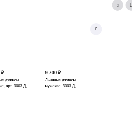
 ₽
9 700 ₽
ые джинсы
Льняные джинсы
е, арт. 3003 Д,
мужские, 3003 Д,
чный
умбра