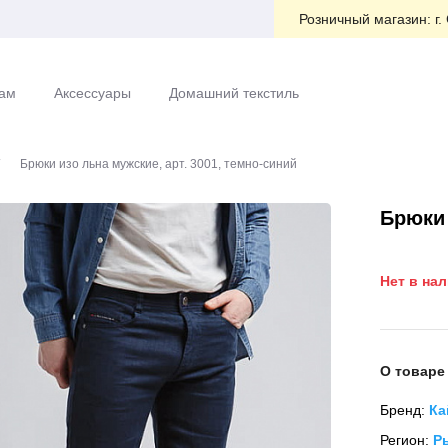
Розничный магазин:
г.
ам
Аксессуары
Домашний текстиль
Брюки изо льна мужские, арт. 3001, темно-синий
Брюки 
Нет в на
О товаре
Бренд:
Ка
Регион:
Р