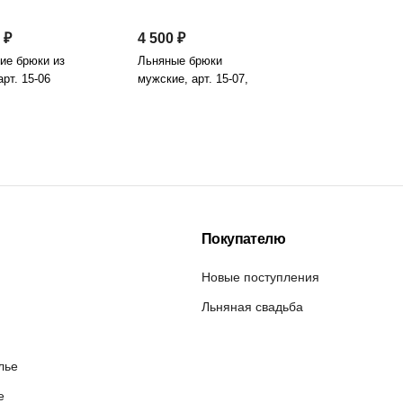
 ₽
4 500 ₽
ие брюки из
Льняные брюки
арт. 15-06
мужские, арт. 15-07,
индиго
Покупателю
Новые поступления
Льняная свадьба
лье
е