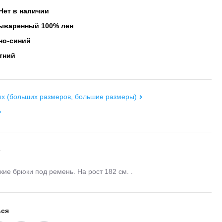
Нет в наличии
варенный 100% лен
но-синий
тний
х (больших размеров, большие размеры)
е
кие брюки под ремень. На рост 182 см. .
ься