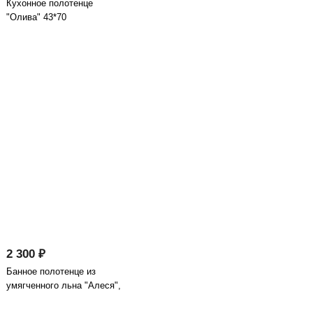
Кухонное полотенце
"Олива" 43*70
2 300 ₽
Банное полотенце из
умягченного льна "Алеся",
серо-голубой