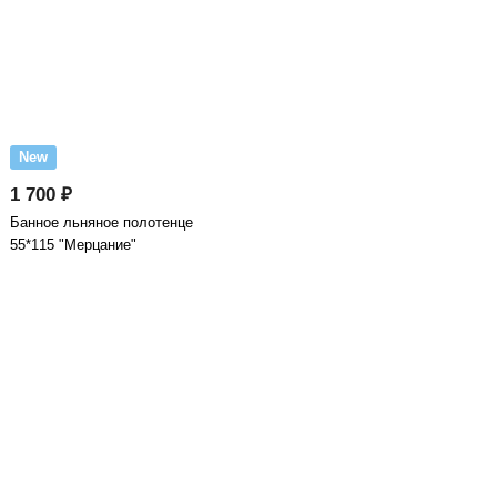
New
1 700 ₽
Банное льняное полотенце
55*115 "Мерцание"