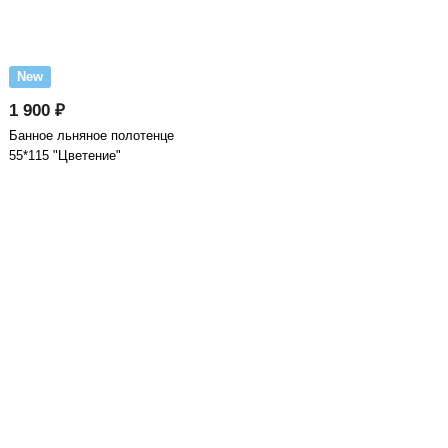
New
1 900 ₽
Банное льняное полотенце
55*115 "Цветение"