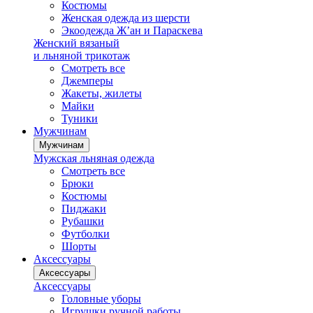
Костюмы
Женская одежда из шерсти
Экоодежда Ж’ан и Параскева
Женский вязаный
и льняной трикотаж
Смотреть все
Джемперы
Жакеты, жилеты
Майки
Туники
Мужчинам
Мужчинам
Мужская льняная одежда
Смотреть все
Брюки
Костюмы
Пиджаки
Рубашки
Футболки
Шорты
Аксессуары
Аксессуары
Аксессуары
Головные уборы
Игрушки ручной работы