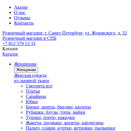
Акции
О нас
Отзывы
Контакты
Розничный магазин:
г. Санкт-Петербург, ул. Жуковского, д. 32
Розничный магазин в СПБ
+7 812 579 13 33
Каталог
Каталог
Женщинам
Женщинам
Женская одежда
из льняной ткани
Смотреть все
Платья
Сарафаны
Юбки
Брюки, шорты, бриджи, кюлоты
Рубашки, блузы, топы, майки
Туники, пончо, накидки
Жакеты, пиджаки, жилеты, кардиганы
Пальто, плащи, куртки, ветровки, пыльники