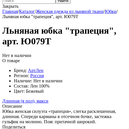
Найти
Закрыть
Главная
/
Каталог
/
Женская одежда из льняной ткани
/
Юбки
/
Льняная юбка "трапеция", арт. Ю079Т
Льняная юбка "трапеция",
арт. Ю079Т
Нет в наличии
О товаре
Бренд:
АртЛен
Регион:
Россия
Наличие:
Нет в наличии
Состав:
Лен 100%
Цвет:
Бежевый
Длинная (в пол), макси
Описание
Юбка женская силуэта «трапеция», слегка расклешенная,
длинная. Спереди карманы в отсечном бочке, застежка
гульфик на молнию. Пояс притачной широкий.
Поделиться