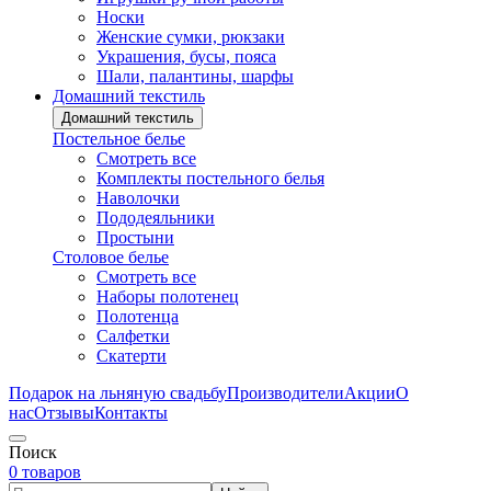
Носки
Женские сумки, рюкзаки
Украшения, бусы, пояса
Шали, палантины, шарфы
Домашний текстиль
Домашний текстиль
Постельное белье
Смотреть все
Комплекты постельного белья
Наволочки
Пододеяльники
Простыни
Столовое белье
Смотреть все
Наборы полотенец
Полотенца
Салфетки
Скатерти
Подарок на льняную свадьбу
Производители
Акции
О
нас
Отзывы
Контакты
Поиск
0 товаров