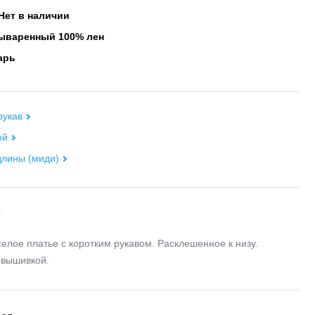
Нет в наличии
варенный 100% лен
арь
рукав
ой
длины (миди)
е
селое платье с коротким рукавом. Расклешенное к низу.
 вышивкой.