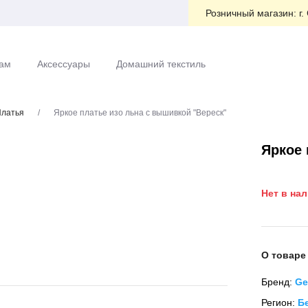
Розничный магазин:
г.
ам
Аксессуары
Домашний текстиль
латья
/
Яркое платье изо льна с вышивкой "Вереск"
Яркое 
Нет в на
О товаре
Бренд:
Ge
Регион:
Б