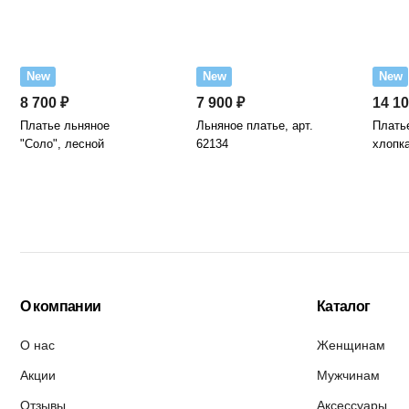
New
New
New
8 700 ₽
7 900 ₽
14 10
Платье льняное
Льняное платье, арт.
Платье
"Соло", лесной
62134
хлопка
О компании
Каталог
О нас
Женщинам
Акции
Мужчинам
Отзывы
Аксессуары