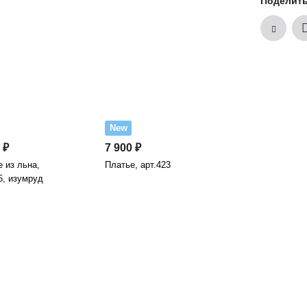
Поделит
New
 ₽
7 900 ₽
 из льна,
Платье, арт.423
5, изумруд