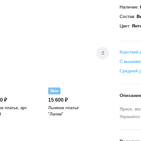
Наличие:
Состав:
Вы
Цвет:
Янт
Короткий 
С вышивк
Средней 
New
Описани
0 ₽
15 600 ₽
е платье, арт.
Льняное платье
Яркое, ве
9
"Лилии"
Украшено