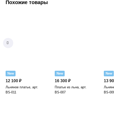
Похожие товары
New
New
New
12 100 ₽
16 300 ₽
13 90
Льняное платье, арт.
Платье из льна, арт.
Льняно
BS-011
BS-007
BS-00