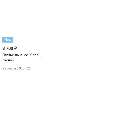
New
8 700 ₽
Платье льняное "Соло",
лесной
Размеры (RUS):
62