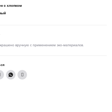
н с хлопком
ный
е
крашено вручную с применением эко-материалов.
ься