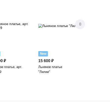
New
New
00 ₽
15 600 ₽
6 100 ₽
е платье, арт.
Льняное платье
Льняное платье,
9
"Лилии"
3595