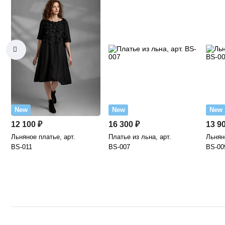
New
New
New
12 100 ₽
16 300 ₽
13 9
Льняное платье, арт.
Платье из льна, арт.
Льняно
BS-011
BS-007
BS-00