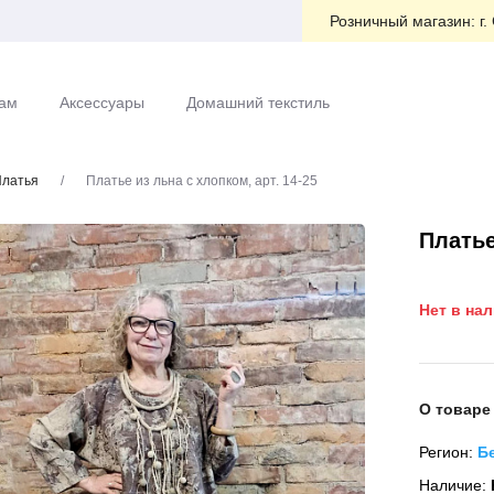
Розничный магазин:
г.
ам
Аксессуары
Домашний текстиль
латья
/
Платье из льна с хлопком, арт. 14-25
Платье
Нет в на
О товаре
Регион:
Б
Наличие: