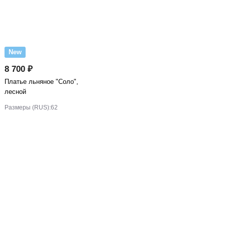
New
8 700 ₽
Платье льняное "Соло",
лесной
Размеры (RUS):
62