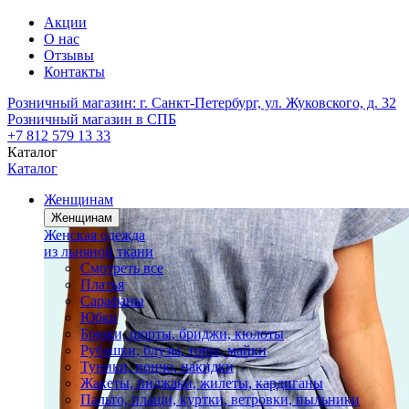
Акции
О нас
Отзывы
Контакты
Розничный магазин:
г. Санкт-Петербург, ул. Жуковского, д. 32
Розничный магазин в СПБ
+7 812 579 13 33
Каталог
Каталог
Женщинам
Женщинам
Женская одежда
из льняной ткани
Смотреть все
Платья
Сарафаны
Юбки
Брюки, шорты, бриджи, кюлоты
Рубашки, блузы, топы, майки
Туники, пончо, накидки
Жакеты, пиджаки, жилеты, кардиганы
Пальто, плащи, куртки, ветровки, пыльники