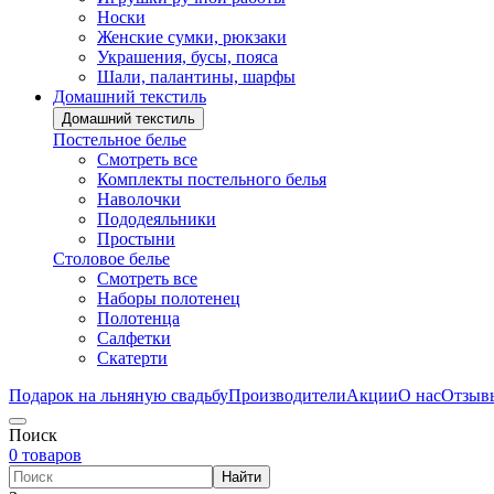
Носки
Женские сумки, рюкзаки
Украшения, бусы, пояса
Шали, палантины, шарфы
Домашний текстиль
Домашний текстиль
Постельное белье
Смотреть все
Комплекты постельного белья
Наволочки
Пододеяльники
Простыни
Столовое белье
Смотреть все
Наборы полотенец
Полотенца
Салфетки
Скатерти
Подарок на льняную свадьбу
Производители
Акции
О нас
Отзыв
Поиск
0 товаров
Найти