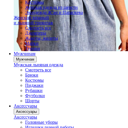
Костюмы
Женская одежда из шерсти
Экоодежда Ж’ан и Параскева
Женский вязаный
и льняной трикотаж
Смотреть все
Джемперы
Жакеты, жилеты
Майки
Туники
Мужчинам
Мужчинам
Мужская льняная одежда
Смотреть все
Брюки
Костюмы
Пиджаки
Рубашки
Футболки
Шорты
Аксессуары
Аксессуары
Аксессуары
Головные уборы
Игрушки ручной работы