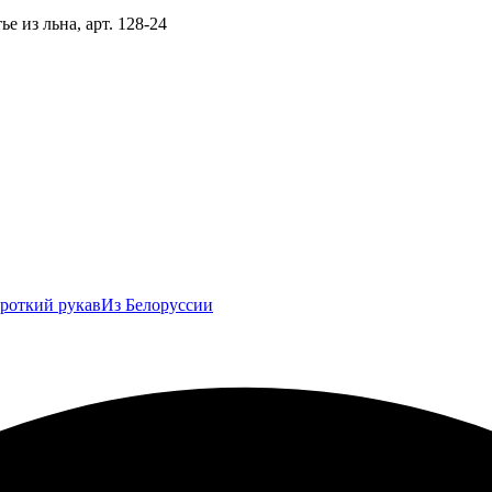
ье из льна, арт. 128-24
роткий рукав
Из Белоруссии