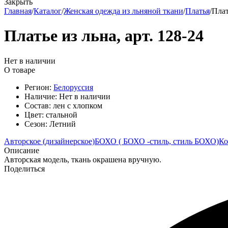
Закрыть
Главная
/
Каталог
/
Женская одежда из льняной ткани
/
Платья
/
Плат
Платье из льна, арт. 128-24
Нет в наличии
О товаре
Регион:
Белоруссия
Наличие:
Нет в наличии
Состав:
лен с хлопком
Цвет:
стальной
Сезон:
Летний
Авторское (дизайнерское)
БОХО ( БОХО -стиль, стиль БОХО)
Ко
Описание
Авторская модель, ткань окрашена вручную.
Поделиться