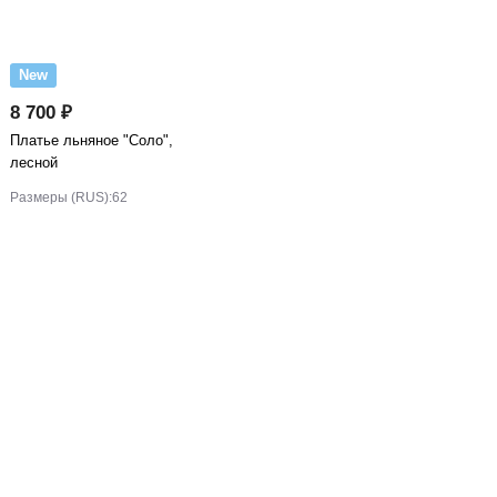
New
8 700 ₽
Платье льняное "Соло",
лесной
Размеры (RUS):
62