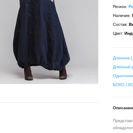
Регион:
Р
Наличие:
Состав:
Вы
Цвет:
Инд
Длинное (
Длинный р
Однотонн
БОХО ( БО
Описани
Представл
обладател