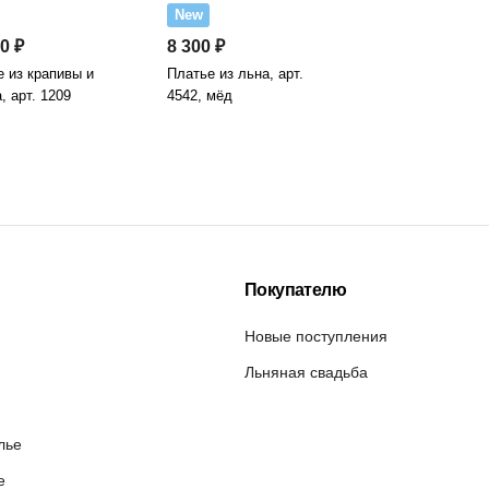
New
0 ₽
8 300 ₽
 из крапивы и
Платье из льна, арт.
, арт. 1209
4542, мёд
Покупателю
Новые поступления
Льняная свадьба
лье
е