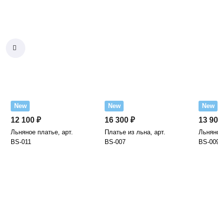
New
New
New
12 100 ₽
16 300 ₽
13 90
Льняное платье, арт.
Платье из льна, арт.
Льняно
BS-011
BS-007
BS-00