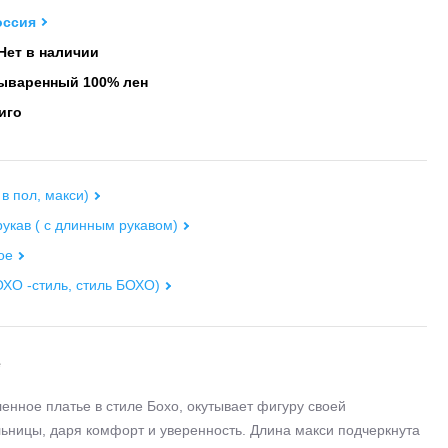
оссия
Нет в наличии
варенный 100% лен
иго
 в пол, макси)
укав ( с длинным рукавом)
ое
ХО -стиль, стиль БОХО)
е
енное платье в стиле Бохо, окутывает фигуру своей
ьницы, даря комфорт и уверенность. Длина макси подчеркнута