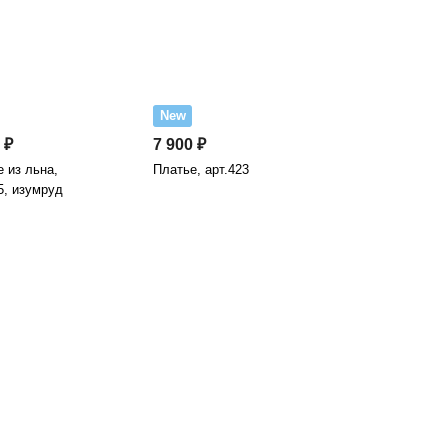
New
 ₽
7 900 ₽
 из льна,
Платье, арт.423
5, изумруд