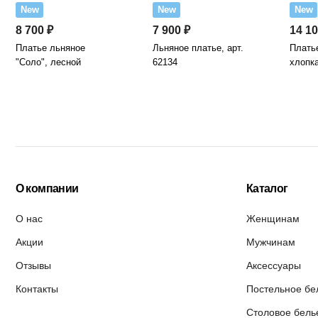
New
New
New
8 700 ₽
7 900 ₽
14 10
Платье льняное
Льняное платье, арт.
Платье
"Соло", лесной
62134
хлопка
О компании
Каталог
О нас
Женщинам
Акции
Мужчинам
Отзывы
Аксессуары
Контакты
Постельное бе
Столовое бель