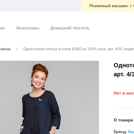
Розничный магазин:
г.
ам
Аксессуары
Домашний текстиль
латья
/
Однотонное платье в стиле БОХО из 100% льна, арт. 4/35, индиг
Одното
арт. 4/
Нет в на
О товаре
Бренд:
Ка