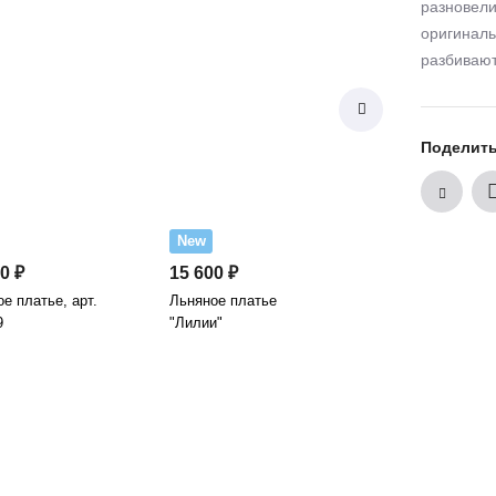
разновели
оригиналь
разбивают
Поделит
New
0 ₽
15 600 ₽
е платье, арт.
Льняное платье
9
"Лилии"