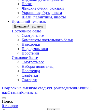
Носки
Женские сумки, рюкзаки
Украшения, бусы, пояса
Шали, палантины, шарфы
Домашний текстиль
Домашний текстиль
Постельное белье
Смотреть все
Комплекты постельного белья
Наволочки
Пододеяльники
Простыни
Столовое белье
Смотреть все
Наборы полотенец
Полотенца
Салфетки
Скатерти
Подарок на льняную свадьбу
Производители
Акции
О
нас
Отзывы
Контакты
Поиск
0 товаров