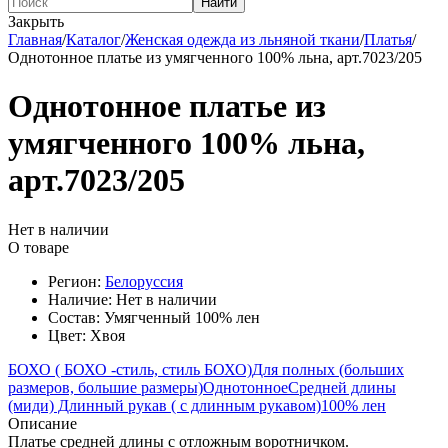
Найти
Закрыть
Главная
/
Каталог
/
Женская одежда из льняной ткани
/
Платья
/
Однотонное платье из умягченного 100% льна, арт.7023/205
Однотонное платье из
умягченного 100% льна,
арт.7023/205
Нет в наличии
О товаре
Регион:
Белоруссия
Наличие:
Нет в наличии
Состав:
Умягченный 100% лен
Цвет:
Хвоя
БОХО ( БОХО -стиль, стиль БОХО)
Для полных (больших
размеров, большие размеры)
Однотонное
Средней длины
(миди)
Длинный рукав ( с длинным рукавом)
100% лен
Описание
Платье средней длины с отложным воротничком.