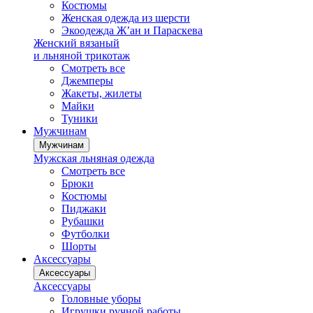
Костюмы
Женская одежда из шерсти
Экоодежда Ж’ан и Параскева
Женский вязаный
и льняной трикотаж
Смотреть все
Джемперы
Жакеты, жилеты
Майки
Туники
Мужчинам
Мужчинам
Мужская льняная одежда
Смотреть все
Брюки
Костюмы
Пиджаки
Рубашки
Футболки
Шорты
Аксессуары
Аксессуары
Аксессуары
Головные уборы
Игрушки ручной работы