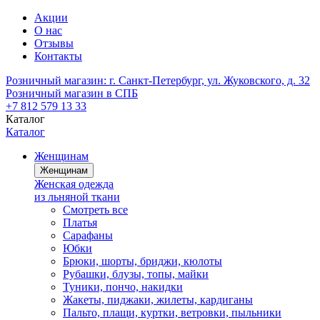
Акции
О нас
Отзывы
Контакты
Розничный магазин:
г. Санкт-Петербург, ул. Жуковского, д. 32
Розничный магазин в СПБ
+7 812 579 13 33
Каталог
Каталог
Женщинам
Женщинам
Женская одежда
из льняной ткани
Смотреть все
Платья
Сарафаны
Юбки
Брюки, шорты, бриджи, кюлоты
Рубашки, блузы, топы, майки
Туники, пончо, накидки
Жакеты, пиджаки, жилеты, кардиганы
Пальто, плащи, куртки, ветровки, пыльники