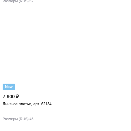
Размеры (RUS):
62
New
7 900 ₽
Льняное платье, арт. 62134
Размеры (RUS):
46