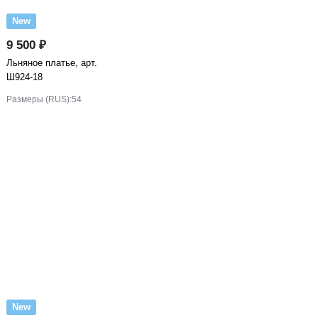
New
9 500 ₽
Льняное платье, арт.
Ш924-18
Размеры (RUS):
54
New