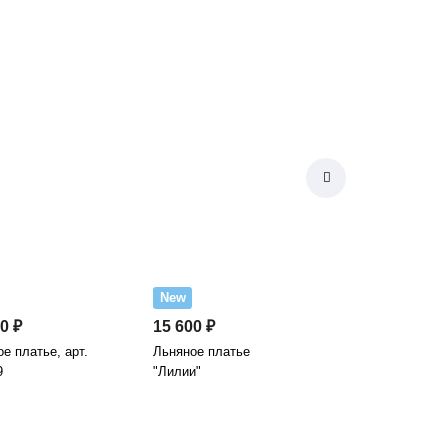
New
0 ₽
15 600 ₽
е платье, арт.
Льняное платье
9
"Лилии"