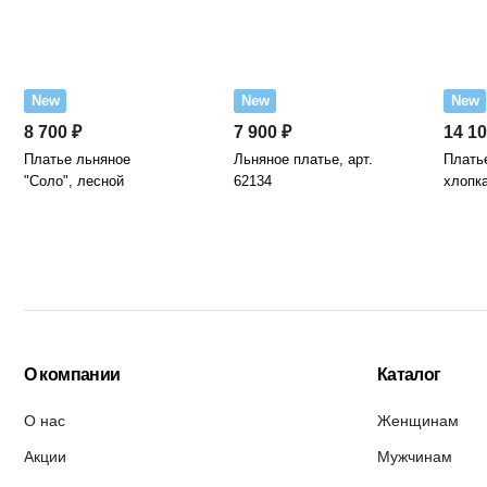
New
New
New
8 700 ₽
7 900 ₽
14 10
Платье льняное
Льняное платье, арт.
Платье
"Соло", лесной
62134
хлопка
О компании
Каталог
О нас
Женщинам
Акции
Мужчинам