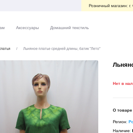
Розничный магазин:
г.
ам
Аксессуары
Домашний текстиль
латья
/
Льняное платье средней длины, батик "Лето"
Льняно
Нет в на
О товаре
Регион:
Р
Наличие: