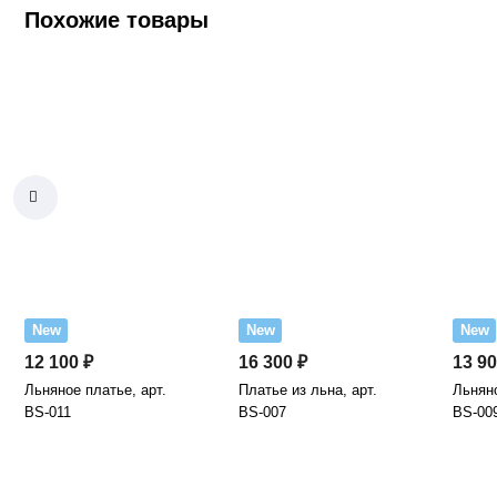
Похожие товары
New
New
New
12 100 ₽
16 300 ₽
13 90
Льняное платье, арт.
Платье из льна, арт.
Льняно
BS-011
BS-007
BS-00