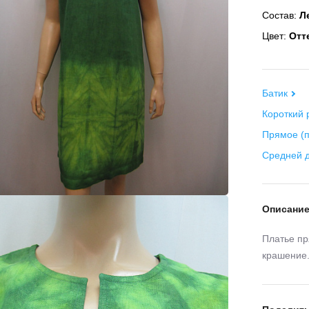
Состав:
Ле
Цвет:
Отте
Батик
Короткий 
Прямое (п
Средней 
Описани
Платье пр
крашение