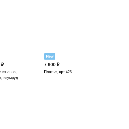
New
 ₽
7 900 ₽
 из льна,
Платье, арт.423
5, изумруд