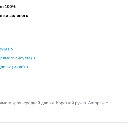
н 100%
нки зеленого
рукав
рямого силуэта)
длины (миди)
е
ямого кроя, средней длины. Короткий рукав. Авторское
.