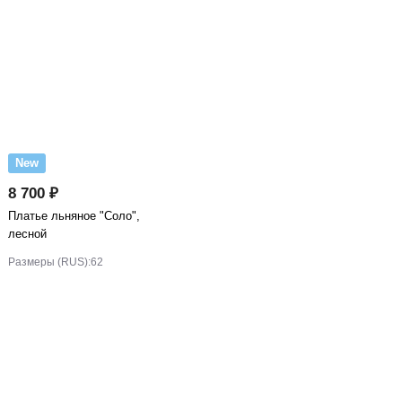
New
8 700 ₽
Платье льняное "Соло",
лесной
Размеры (RUS):
62