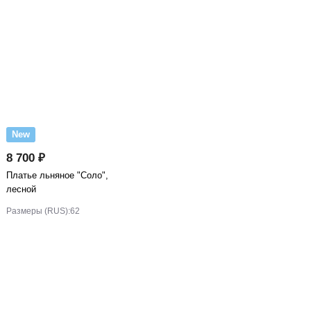
New
8 700 ₽
Платье льняное "Соло",
лесной
Размеры (RUS):
62