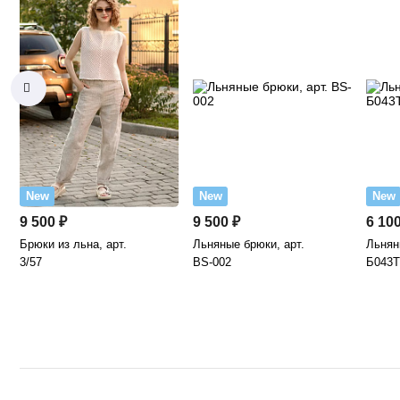
New
New
New
9 500 ₽
9 500 ₽
6 100
Брюки из льна, арт.
Льняные брюки, арт.
Льнян
3/57
BS-002
Б043Т