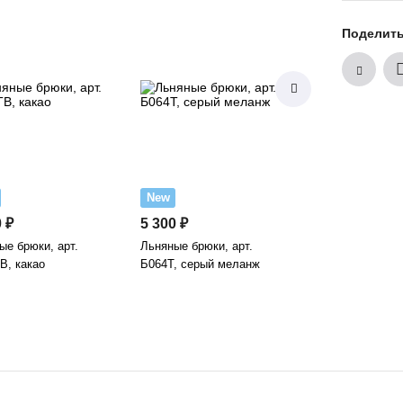
Поделит
New
New
 ₽
5 300 ₽
7 700 ₽
ые брюки, арт.
Льняные брюки, арт.
Льняные брюки 
В, какао
Б064Т, серый меланж
синий