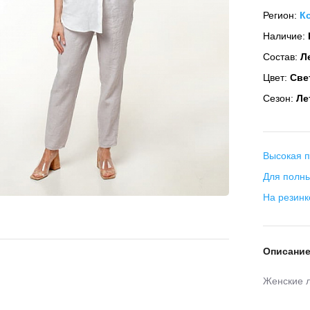
Регион:
К
Наличие:
Состав:
Ле
Цвет:
Све
Сезон:
Ле
Высокая п
Для полны
На резинк
Описани
Женские л