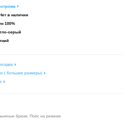
острома
Нет в наличии
н 100%
тло-серый
тний
осадка
х ( большие размеры)
е
е
ьняные брюки. Пояс на резинке.