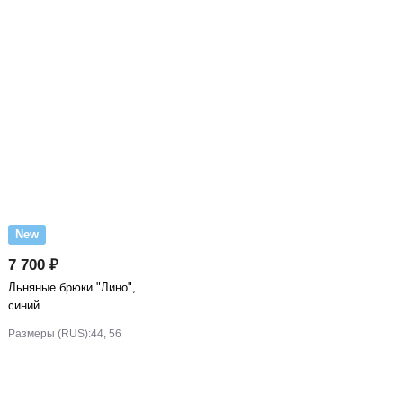
New
7 700 ₽
Льняные брюки "Лино",
синий
Размеры (RUS):
44, 56