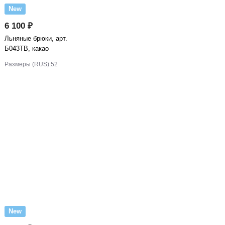
New
6 100 ₽
Льняные брюки, арт.
Б043ТВ, какао
Размеры (RUS):
52
New