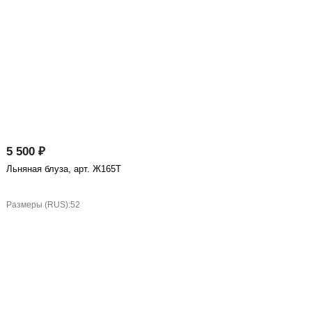
5 500 ₽
Льняная блуза, арт. Ж165Т
Размеры (RUS):
52