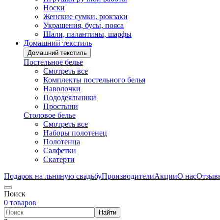
Носки
Женские сумки, рюкзаки
Украшения, бусы, пояса
Шали, палантины, шарфы
Домашний текстиль
Домашний текстиль
Постельное белье
Смотреть все
Комплекты постельного белья
Наволочки
Пододеяльники
Простыни
Столовое белье
Смотреть все
Наборы полотенец
Полотенца
Салфетки
Скатерти
Подарок на льняную свадьбу
Производители
Акции
О нас
Отзыв
Поиск
0 товаров
Найти