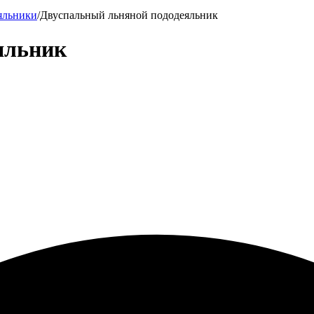
яльники
/
Двуспальный льняной пододеяльник
яльник