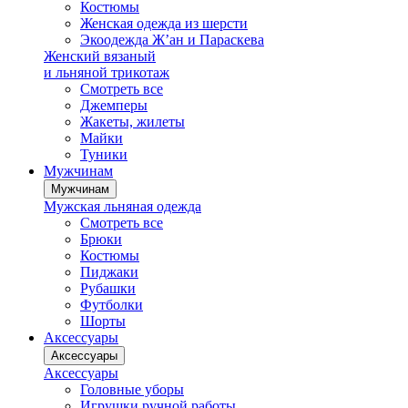
Костюмы
Женская одежда из шерсти
Экоодежда Ж’ан и Параскева
Женский вязаный
и льняной трикотаж
Смотреть все
Джемперы
Жакеты, жилеты
Майки
Туники
Мужчинам
Мужчинам
Мужская льняная одежда
Смотреть все
Брюки
Костюмы
Пиджаки
Рубашки
Футболки
Шорты
Аксессуары
Аксессуары
Аксессуары
Головные уборы
Игрушки ручной работы