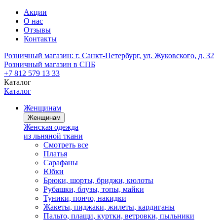
Акции
О нас
Отзывы
Контакты
Розничный магазин:
г. Санкт-Петербург, ул. Жуковского, д. 32
Розничный магазин в СПБ
+7 812 579 13 33
Каталог
Каталог
Женщинам
Женщинам
Женская одежда
из льняной ткани
Смотреть все
Платья
Сарафаны
Юбки
Брюки, шорты, бриджи, кюлоты
Рубашки, блузы, топы, майки
Туники, пончо, накидки
Жакеты, пиджаки, жилеты, кардиганы
Пальто, плащи, куртки, ветровки, пыльники