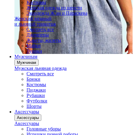
Костюмы
Женская одежда из шерсти
Экоодежда Ж’ан и Параскева
Женский вязаный
и льняной трикотаж
Смотреть все
Джемперы
Жакеты, жилеты
Майки
Туники
Мужчинам
Мужчинам
Мужская льняная одежда
Смотреть все
Брюки
Костюмы
Пиджаки
Рубашки
Футболки
Шорты
Аксессуары
Аксессуары
Аксессуары
Головные уборы
Игрушки ручной работы