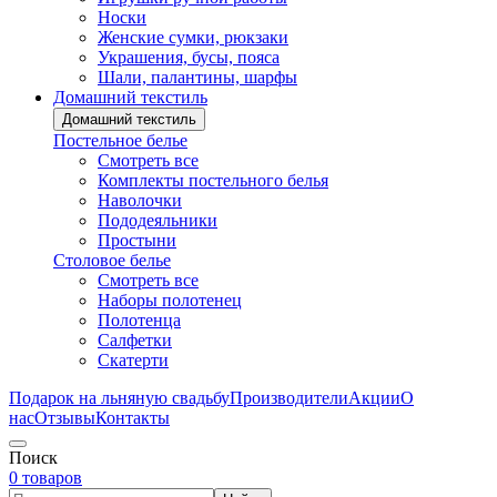
Носки
Женские сумки, рюкзаки
Украшения, бусы, пояса
Шали, палантины, шарфы
Домашний текстиль
Домашний текстиль
Постельное белье
Смотреть все
Комплекты постельного белья
Наволочки
Пододеяльники
Простыни
Столовое белье
Смотреть все
Наборы полотенец
Полотенца
Салфетки
Скатерти
Подарок на льняную свадьбу
Производители
Акции
О
нас
Отзывы
Контакты
Поиск
0 товаров