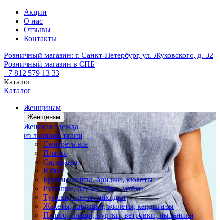
Акции
О нас
Отзывы
Контакты
Розничный магазин:
г. Санкт-Петербург, ул. Жуковского, д. 32
Розничный магазин в СПБ
+7 812 579 13 33
Каталог
Каталог
Женщинам
Женщинам
Женская одежда
из льняной ткани
Смотреть все
Платья
Сарафаны
Юбки
Брюки, шорты, бриджи, кюлоты
Рубашки, блузы, топы, майки
Туники, пончо, накидки
Жакеты, пиджаки, жилеты, кардиганы
Пальто, плащи, куртки, ветровки, пыльники